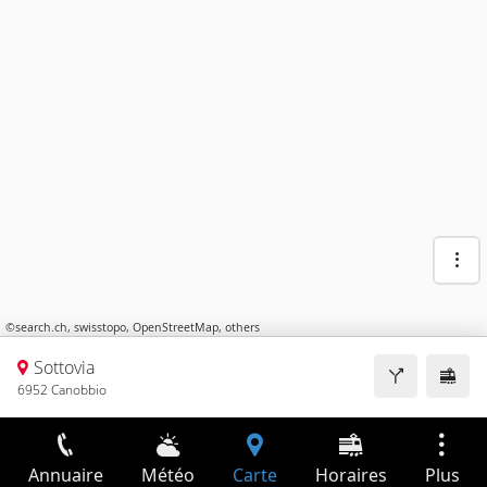
©
search.ch
,
swisstopo
,
OpenStreetMap
,
others
Sottovia
6952 Canobbio
Annuaire
Météo
Carte
Horaires
Plus