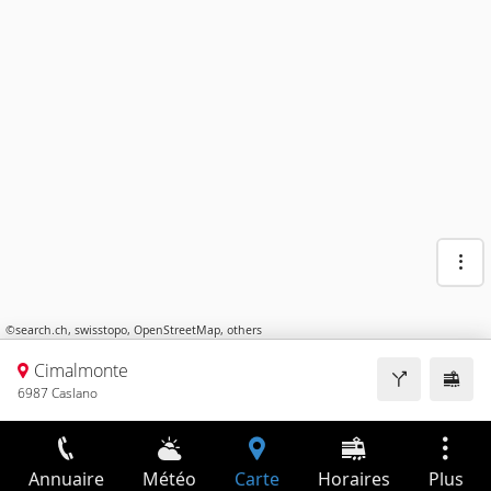
©
search.ch
,
swisstopo
,
OpenStreetMap
,
others
Cimalmonte
6987 Caslano
Annuaire
Météo
Carte
Horaires
Plus