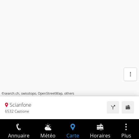
©
search.ch
,
swisstopo
,
OpenStreetMap
,
others
Scianfone
6532 Castione
Annuaire
Météo
Carte
Horaires
Plus