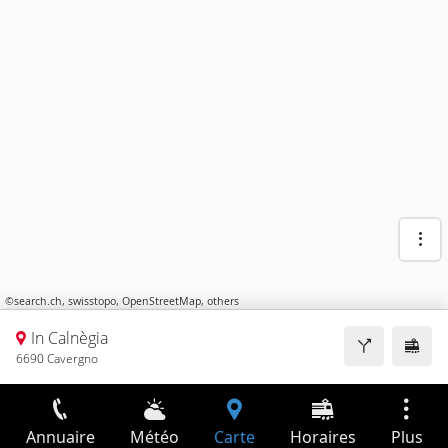
©
search.ch
,
swisstopo
,
OpenStreetMap
,
others
In Calnègia
6690 Cavergno
Annuaire
Météo
Carte
Horaires
Plus