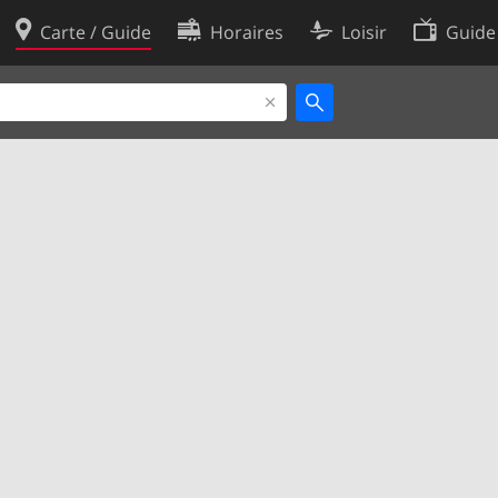
Carte / Guide
Horaires
Loisir
Guide
Politique en matière de cooki
utilisation
Préférences de cookies
des données
Développeurs