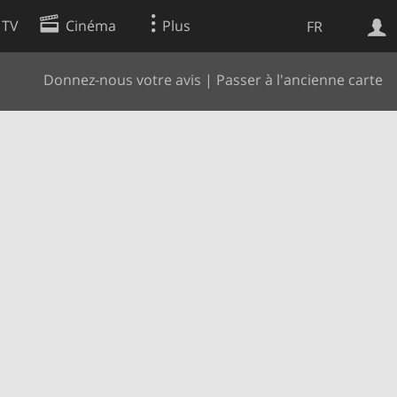
 TV
Cinéma
Plus
FR
Donnez-nous votre avis
|
Passer à l'ancienne carte
es
Web
Apps