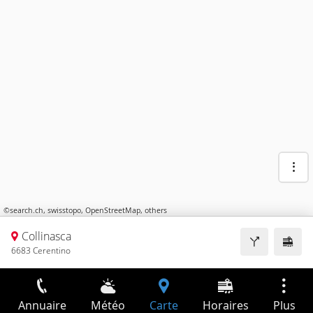
©
search.ch
,
swisstopo
,
OpenStreetMap
,
others
Collinasca
6683 Cerentino
Annuaire
Météo
Carte
Horaires
Plus