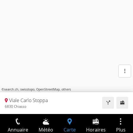
©
search.ch
,
swisstopo
,
OpenStreetMap
,
others
Viale Carlo Stoppa
6830 Chiasso
Annuaire
Météo
Carte
Horaires
Plus