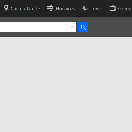
Carte / Guide
Horaires
Loisir
Guide
Politique en matière de cooki
utilisation
Préférences de cookies
des données
Développeurs