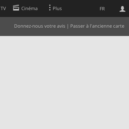
 TV
Cinéma
Plus
FR
Donnez-nous votre avis
|
Passer à l'ancienne carte
es
Web
Apps