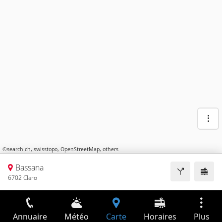
©
search.ch
,
swisstopo
,
OpenStreetMap
,
others
Bassana
6702 Claro
Annuaire
Météo
Carte
Horaires
Plus