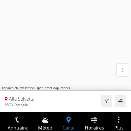
©
search.ch
,
swisstopo
,
OpenStreetMap
,
others
Alla Selvetta
6873 Corteglia
Annuaire
Météo
Carte
Horaires
Plus