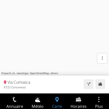
©
search.ch
,
swisstopo
,
OpenStreetMap
,
others
Via Cumiasca
6722 Corzoneso
Annuaire
Météo
Carte
Horaires
Plus