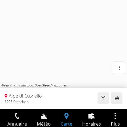
©
search.ch
,
swisstopo
,
OpenStreetMap
,
others
Alpe di Cusnello
6705 Cresciano
Annuaire
Météo
Carte
Horaires
Plus