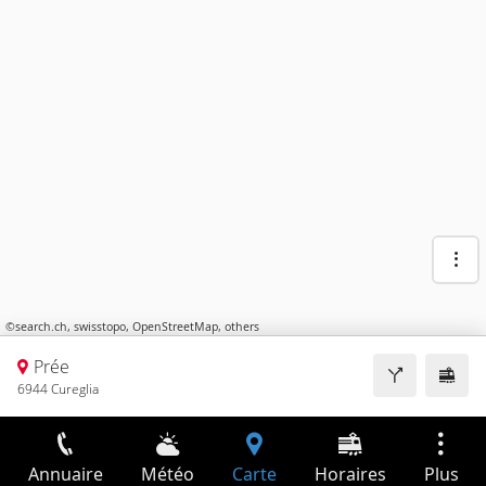
©
search.ch
,
swisstopo
,
OpenStreetMap
,
others
Prée
6944 Cureglia
Annuaire
Météo
Carte
Horaires
Plus