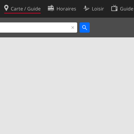
Carte / Guide
Horaires
Loisir
Guide
Politique en matière de cooki
utilisation
Préférences de cookies
des données
Développeurs