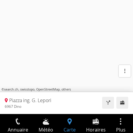
©
search.ch
,
swisstopo
,
OpenStreetMap
,
others
Piazza ing. G. Lepori
6967 Dino
Annuaire
Météo
Carte
Horaires
Plus