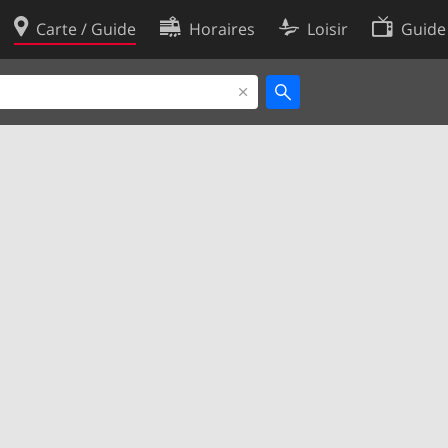
Carte / Guide
Horaires
Loisir
Guide
Politique en matière de cooki
utilisation
Préférences de cookies
des données
Développeurs