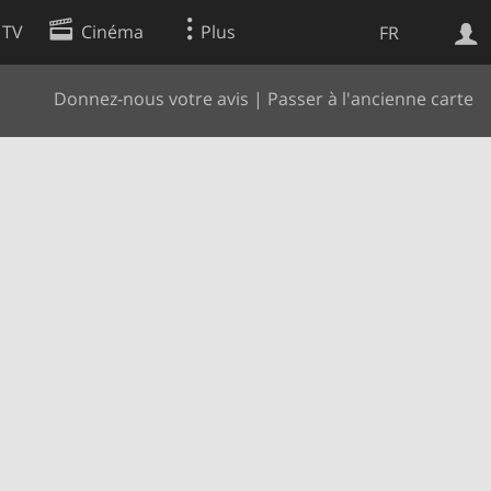
 TV
Cinéma
Plus
FR
Donnez-nous votre avis
|
Passer à l'ancienne carte
es
Web
Apps