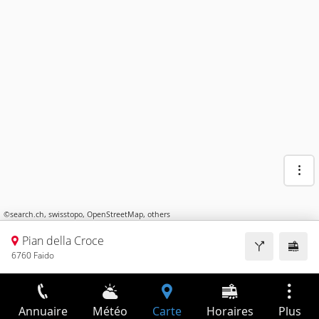
©
search.ch
,
swisstopo
,
OpenStreetMap
,
others
Pian della Croce
6760 Faido
Annuaire
Météo
Carte
Horaires
Plus