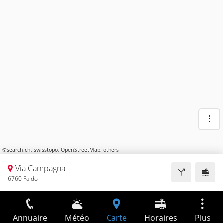
©
search.ch
,
swisstopo
,
OpenStreetMap
,
others
Via Campagna
6760 Faido
Annuaire
Météo
Carte
Horaires
Plus