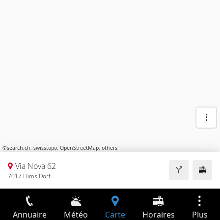
©
search.ch
,
swisstopo
,
OpenStreetMap
,
others
Via Nova 62
7017 Flims Dorf
Annuaire
Météo
Carte
Horaires
Plus