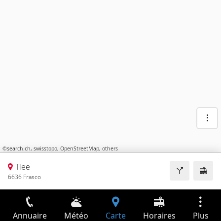
©
search.ch
,
swisstopo
,
OpenStreetMap
,
others
Tiee
6636 Frasco
Annuaire
Météo
Carte
Horaires
Plus