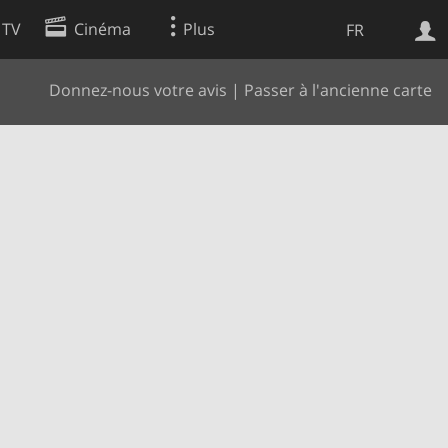
 TV
Cinéma
Plus
FR
Donnez-nous votre avis
|
Passer à l'ancienne carte
es
Web
Apps