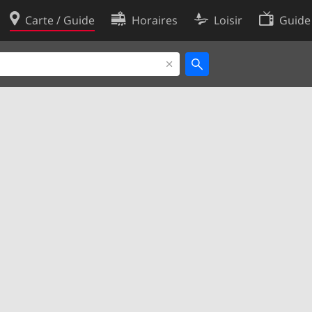
Carte / Guide
Horaires
Loisir
Guide
Politique en matière de cooki
utilisation
Préférences de cookies
des données
Développeurs