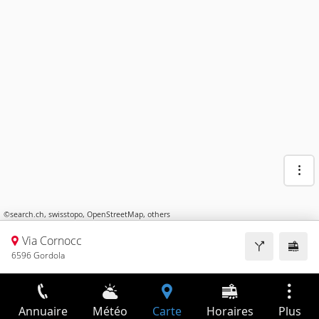
©
search.ch
,
swisstopo
,
OpenStreetMap
,
others
Via Cornocc
6596 Gordola
Annuaire
Météo
Carte
Horaires
Plus