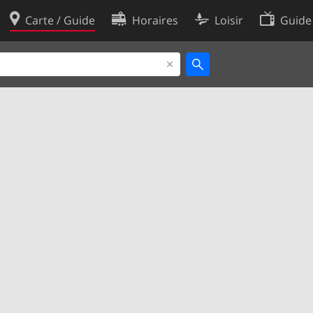
Carte / Guide
Horaires
Loisir
Guide
Politique en matière de cooki
utilisation
Préférences de cookies
des données
Développeurs