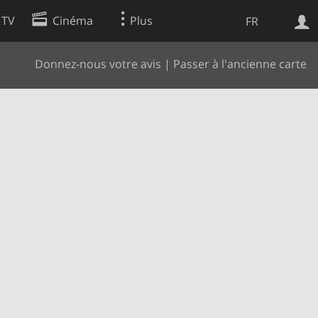
 TV
Cinéma
Plus
FR
Donnez-nous votre avis
|
Passer à l'ancienne carte
es
Web
Apps