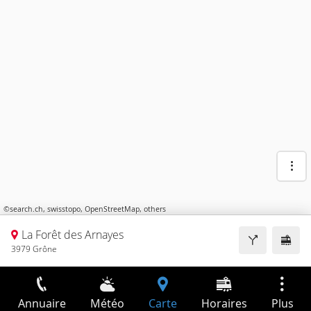
©
search.ch
,
swisstopo
,
OpenStreetMap
,
others
La Forêt des Arnayes
3979 Grône
Annuaire
Météo
Carte
Horaires
Plus