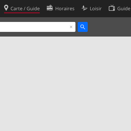
Carte / Guide
Horaires
Loisir
Guide
Politique en matière de cooki
utilisation
Préférences de cookies
des données
Développeurs