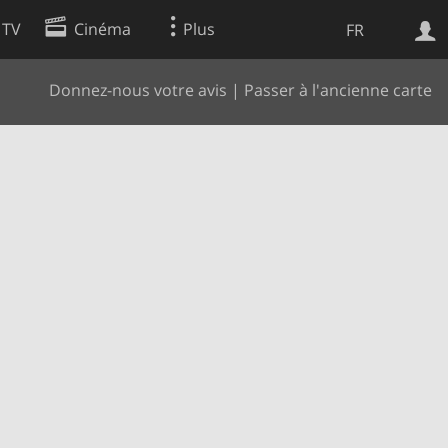
 TV
Cinéma
Plus
FR
Donnez-nous votre avis
|
Passer à l'ancienne carte
es
Web
Apps