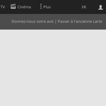
 TV
Cinéma
Plus
FR
Donnez-nous votre avis
|
Passer à l'ancienne carte
es
Web
Apps