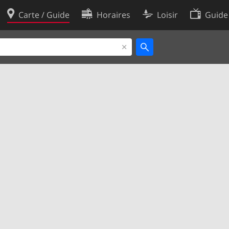
Carte / Guide
Horaires
Loisir
Guide
Politique en matière de cooki
utilisation
Préférences de cookies
des données
Développeurs