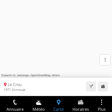
©
search.ch
,
swisstopo
,
OpenStreetMap
,
others
Le Crou
1971 Grimisuat
Annuaire
Météo
Carte
Horaires
Plus