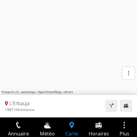
©
search.ch
,
swisstopo
,
OpenStreetMap
,
others
L'Erbauja
1987 Hérémence
Annuaire
Météo
Carte
Horaires
Plus