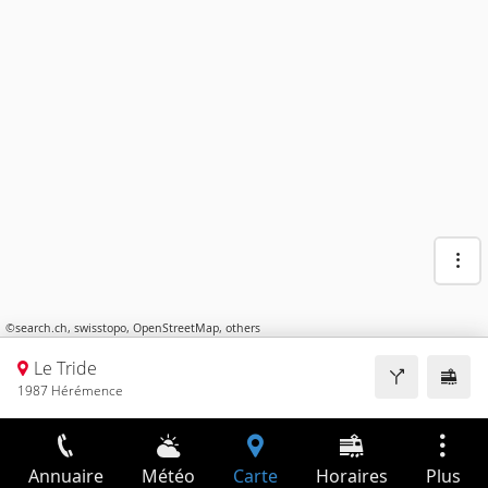
©
search.ch
,
swisstopo
,
OpenStreetMap
,
others
Le Tride
1987 Hérémence
Annuaire
Météo
Carte
Horaires
Plus