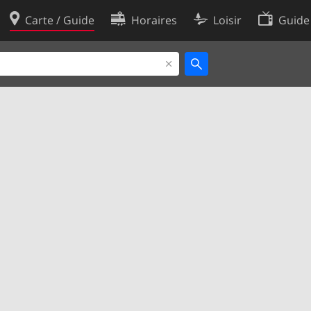
Carte / Guide
Horaires
Loisir
Guide
Politique en matière de cooki
utilisation
Préférences de cookies
des données
Développeurs