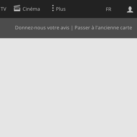
 TV
Cinéma
Plus
FR
Donnez-nous votre avis
|
Passer à l'ancienne carte
es
Web
Apps