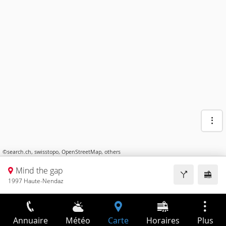
©
search.ch
,
swisstopo
,
OpenStreetMap
,
others
Mind the gap
1997 Haute-Nendaz
Annuaire
Météo
Carte
Horaires
Plus