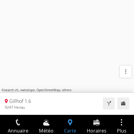
©
search.ch
,
swisstopo
,
OpenStreetMap
,
others
Gillhof 1.6
9247 Henau
Annuaire
Météo
Carte
Horaires
Plus