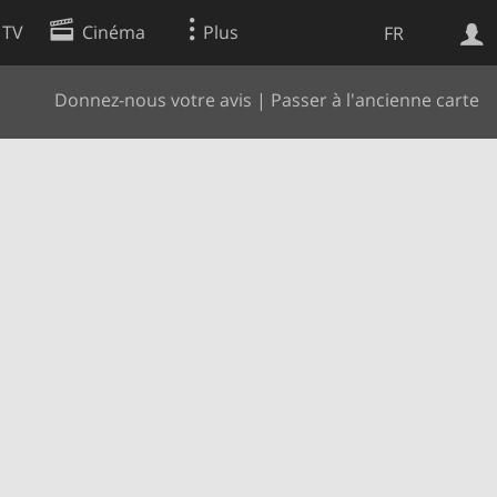
 TV
Cinéma
Plus
FR
Donnez-nous votre avis
|
Passer à l'ancienne carte
es
Web
Apps