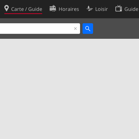
Carte / Guide
Horaires
Loisir
Guide
Politique en matière de cooki
utilisation
Préférences de cookies
des données
Développeurs