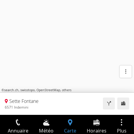
©
search.ch
,
swisstopo
,
OpenStreetMap
,
others
Sette Fontane
6571 Indemini
Annuaire
Météo
Carte
Horaires
Plus