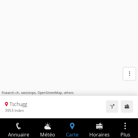
©
search.ch
,
swisstopo
,
OpenStreetMap
,
others
Tschugg
3953 Inden
Annuaire
Météo
Carte
Horaires
Plus