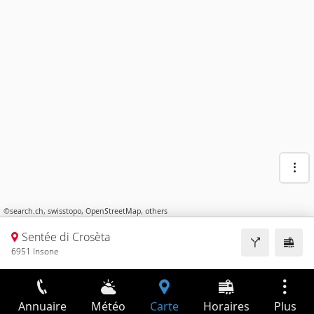
©
search.ch
,
swisstopo
,
OpenStreetMap
,
others
Sentée di Crosèta
6951 Insone
Annuaire
Météo
Carte
Horaires
Plus