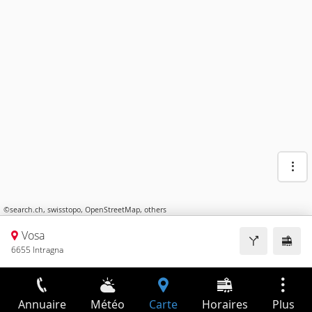
©
search.ch
,
swisstopo
,
OpenStreetMap
,
others
Vosa
6655 Intragna
Annuaire
Météo
Carte
Horaires
Plus