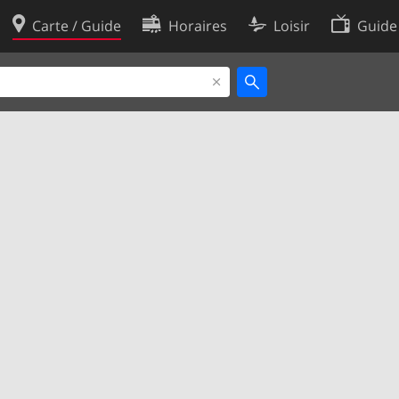
Carte / Guide
Horaires
Loisir
Guide
Politique en matière de cooki
utilisation
Préférences de cookies
des données
Développeurs