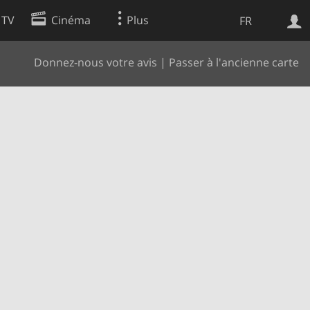
 TV
Cinéma
Plus
FR
Donnez-nous votre avis
|
Passer à l'ancienne carte
es
Web
Apps