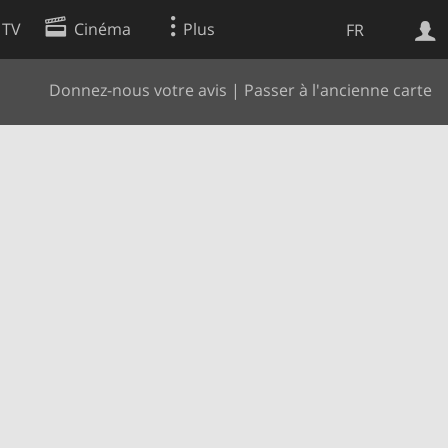
 TV
Cinéma
Plus
FR
Donnez-nous votre avis
|
Passer à l'ancienne carte
es
Web
Apps