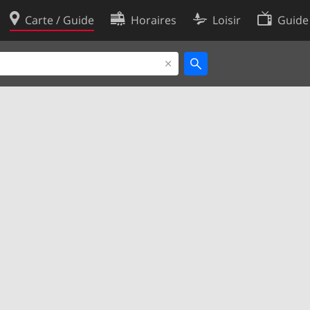
Carte / Guide
Horaires
Loisir
Guide
Politique en matière de cooki
utilisation
Préférences de cookies
des données
Développeurs