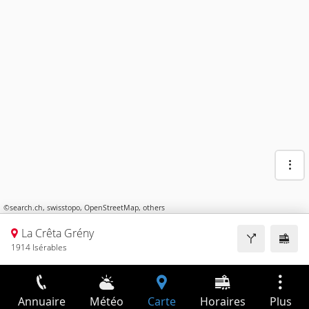
©
search.ch
,
swisstopo
,
OpenStreetMap
,
others
La Crêta Grény
1914 Isérables
Annuaire
Météo
Carte
Horaires
Plus