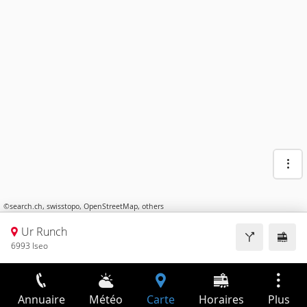
©
search.ch
,
swisstopo
,
OpenStreetMap
,
others
Ur Runch
6993 Iseo
Annuaire
Météo
Carte
Horaires
Plus