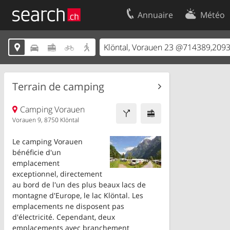
Annuaire
Météo
Votre inscription
Contact





Centre clients
Conditions d’
Mentions Légales
Protection 
Terrain de camping
Camping Vorauen
Vorauen 9, 8750 Klöntal
Le camping Vorauen
bénéficie d'un
emplacement
exceptionnel, directement
au bord de l'un des plus beaux lacs de
montagne d'Europe, le lac Klöntal. Les
emplacements ne disposent pas
d'électricité. Cependant, deux
emplacements avec branchement