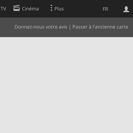
 TV
Cinéma
Plus
FR
Donnez-nous votre avis
|
Passer à l'ancienne carte
es
Web
Apps