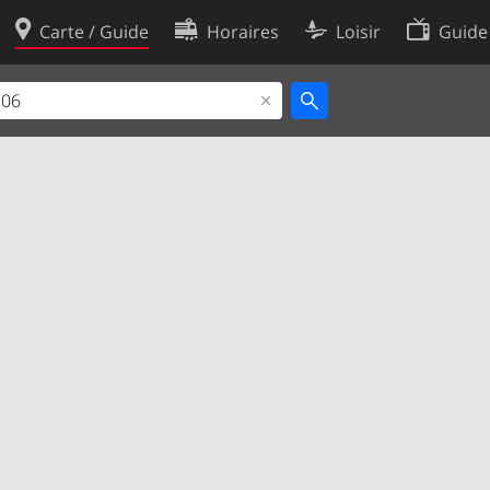
Carte / Guide
Horaires
Loisir
Guide
Politique en matière de cooki
utilisation
Préférences de cookies
des données
Développeurs