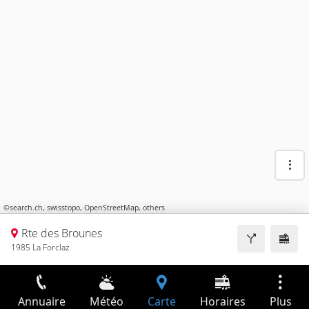
©
search.ch
,
swisstopo
,
OpenStreetMap
,
others
Rte des Brounes
1985 La Forclaz
Annuaire
Météo
Carte
Horaires
Plus