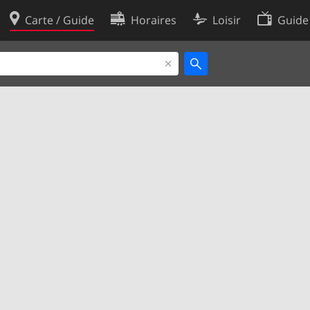
Carte / Guide
Horaires
Loisir
Guide
Politique en matière de cooki
utilisation
Préférences de cookies
des données
Développeurs