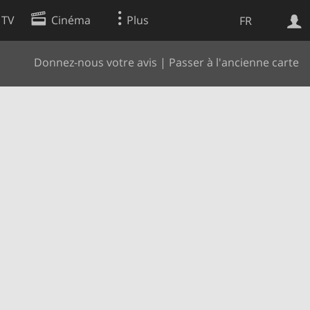
 TV
Cinéma
Plus
FR
Donnez-nous votre avis
|
Passer à l'ancienne carte
es
Web
Apps