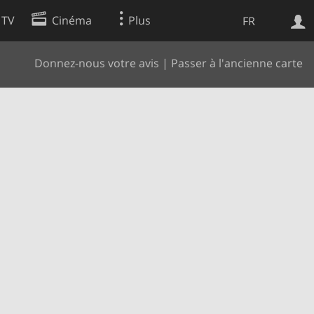
 TV
Cinéma
Plus
FR
Donnez-nous votre avis
|
Passer à l'ancienne carte
es
Web
Apps