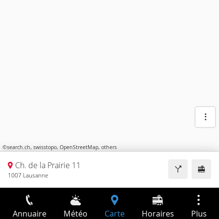
©
search.ch
,
swisstopo
,
OpenStreetMap
,
others
Ch. de la Prairie 11
1007 Lausanne
Annuaire
Météo
Carte
Horaires
Plus