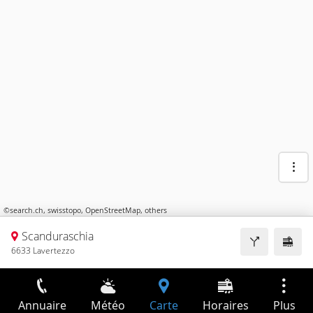
©
search.ch
,
swisstopo
,
OpenStreetMap
,
others
Scanduraschia
6633 Lavertezzo
Annuaire
Météo
Carte
Horaires
Plus