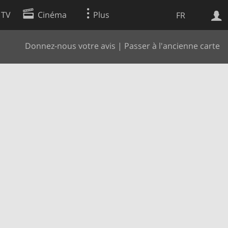
 TV
Cinéma
Plus
FR
Donnez-nous votre avis
|
Passer à l'ancienne carte
es
Web
Apps