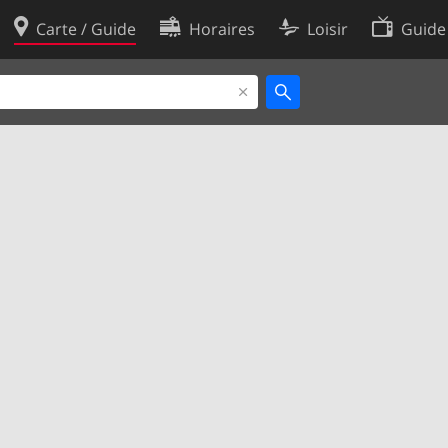
Carte / Guide
Horaires
Loisir
Guide
Politique en matière de cooki
utilisation
Préférences de cookies
des données
Développeurs