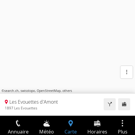
©
search.ch
,
swisstopo
,
OpenStreetMap
,
others
Les Evouettes d'Amont
1897 Les Evouettes
Annuaire
Météo
Carte
Horaires
Plus