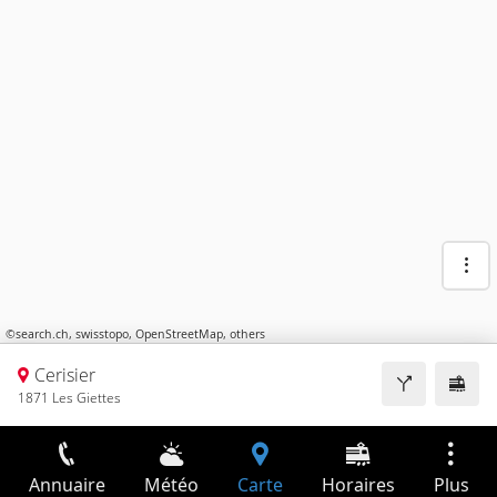
©
search.ch
,
swisstopo
,
OpenStreetMap
,
others
Cerisier
1871 Les Giettes
Annuaire
Météo
Carte
Horaires
Plus